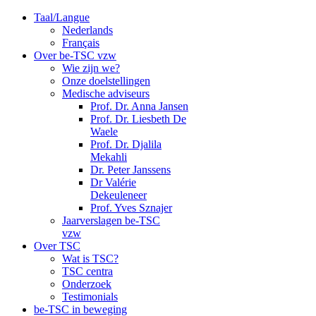
Taal/Langue
Nederlands
Français
Over be-TSC vzw
Wie zijn we?
Onze doelstellingen
Medische adviseurs
Prof. Dr. Anna Jansen
Prof. Dr. Liesbeth De
Waele
Prof. Dr. Djalila
Mekahli
Dr. Peter Janssens
Dr Valérie
Dekeuleneer
Prof. Yves Sznajer
Jaarverslagen be-TSC
vzw
Over TSC
Wat is TSC?
TSC centra
Onderzoek
Testimonials
be-TSC in beweging