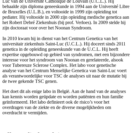
Luc van de Université Catholique de Louvain (U.C.L.). Hij
behaalde zijn diploma geneeskunde in 1994 aan de Université Libre
de Bruxelles (U.L.B.), en voltooide in 1999 zijn opleiding tot
pediater. Hij voltooide in 2000 zijn opleiding medische genetica aan
het Robert Debré Ziekenhuis (bij prof. Verloes). In 2009 stelde hij
zijn doctoraat voor over het Noonan Syndroom.
In 2010 kwam hij in dienst van het Centrum Genetica van het
universitair ziekenhuis Saint-Luc (U.C.L.). Hij doceert sinds 2011
genetica in de opleiding geneeskunde van de U.C.L. Hij heeft
expertise opgebouwd op gebied van syndromen, met een bijzondere
interesse voor het syndroom van Noonan en gerelateerde, alsook
voor Tubereuze Sclerose Complex. Het labo voor genetische
analyse van het Centrum Menselijke Genetica van Saint-Luc voert
als verantwoordelijke voor TSC de analyses uit naar de mutatie bij
de twee gekende TSC genen.
Het doet dit als enige labo in België. Aan de hand van de analyses
kan kennis worden geüpdate en worden patiënten en hun familie
geïnformeerd. Het labo definieert ook de risico’s voor het
overdragen van de ziekte en de diverse mogelijkheden om
overdracht te vermijden.